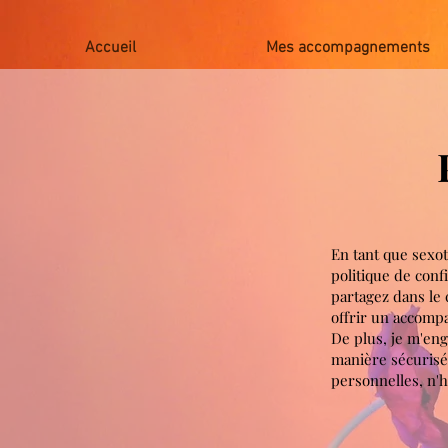
Accueil
Mes accompagnements
En tant que sexot
politique de conf
partagez dans le 
offrir un accomp
De plus, je m'eng
manière sécurisée
personnelles, n'h