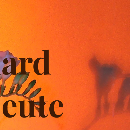
uard
eute