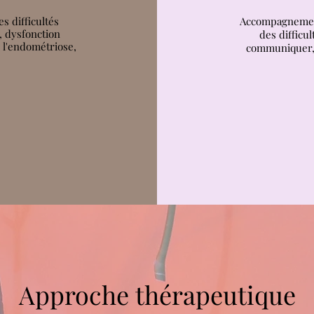
 difficultés
Accompagnement
, dysfonction
des difficu
, l'endométriose,
communiquer, 
Approche thérapeutique