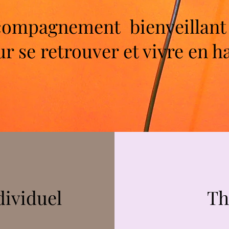
ompagnement bienveillant e
r se retrouver et vivre en 
ividuel
Th