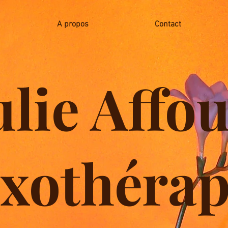
A propos
Contact
ulie Affo
xothérap